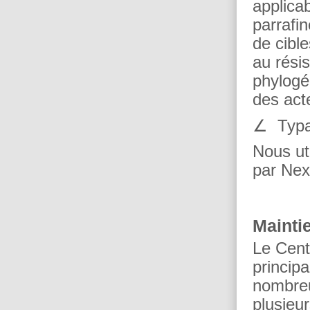
applicab
parrafi
de cibl
au résis
phylogé
des act
∠ Typag
Nous ut
par Nex
Mainti
Le Cent
princip
nombreu
plusieur