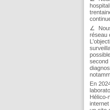
hospital
trentai
continu
∠ Nous
réseau d
L’object
surveil
possible
second é
diagnost
notamme
En 2024
laborato
Hélico-n
interne