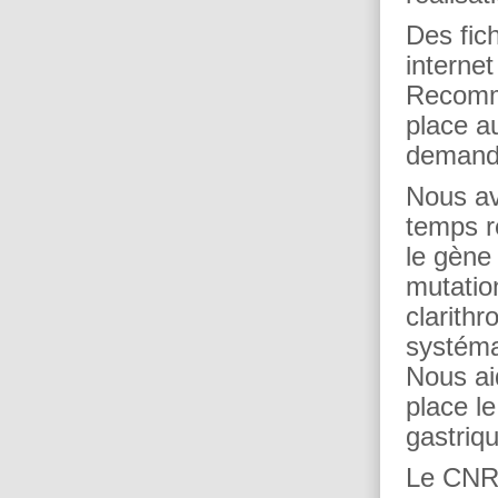
Des fich
interne
Recomma
place a
demand
Nous a
temps ré
le gène
mutation
clarith
systéma
Nous ai
place le
gastriq
Le CNR