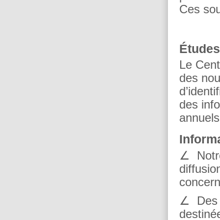
Ces sou
Études
Le Centr
des nou
d’ident
des inf
annuels 
Inform
∠ Notre
diffusio
concern
∠ Des f
destiné