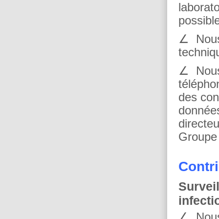
laborat
possibl
∠ Nous 
techniq
∠ Nous 
télépho
des con
données
directe
Groupe 
Contri
Survei
infecti
∠ Nous 