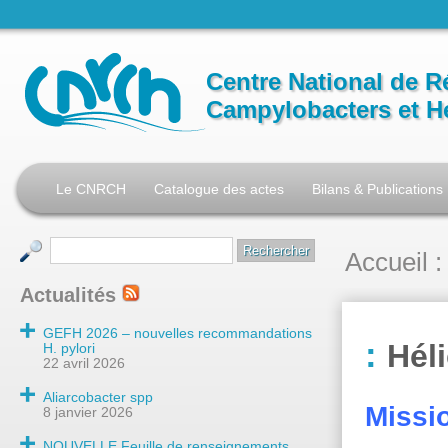
Centre National de R
Campylobacters et H
Le CNRCH
Catalogue des actes
Bilans & Publications
Accueil
:
Actualités
GEFH 2026 – nouvelles recommandations
Hél
H. pylori
22 avril 2026
Aliarcobacter spp
Missi
8 janvier 2026
NOUVELLE Feuille de renseignements