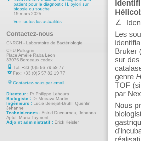
Identi
patient pour le diagnostic H. pylori sur
biopsie ou souche
Hélico
19 mars 2025
∠ Ident
Voir toutes les actualités
Contactez-nous
Les so
identif
CNRCH - Laboratoire de Bactériologie
Bruker (
CHU Pellegrin
Place Amélie Raba Léon
sur des
33076
Bordeaux cedex
catalas
Tél:
+33 (0)5 56 79 59 77
Fax:
+33 (0)5 57 82 19 77
genre
H
Contactez-nous par email
TOF (si
par Nex
Directeur :
Pr Philippe Lehours
Biologiste :
Dr Moeava Martin
Ingénieurs :
Lucie Bénéjat-Bruhl, Quentin
Nous pr
Jehanne
biologi
Techniciennes :
Astrid Ducournau, Johanna
Aptel, Marie Taymont
gastriq
Adjoint administratif :
Erick Keisler
d’incub
réalisa