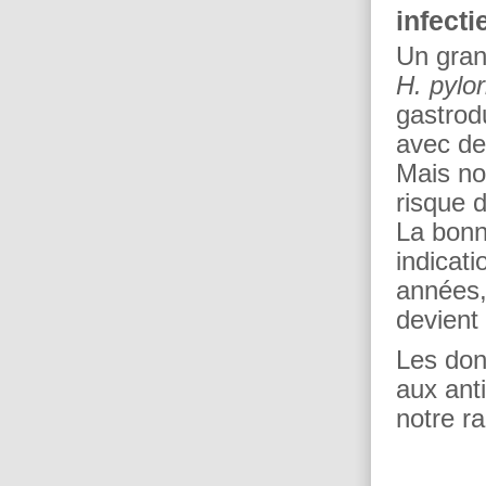
infecti
Un gran
H. pylor
gastrod
avec de
Mais no
risque 
La bonne
indicat
années,
devient
Les don
aux ant
notre ra