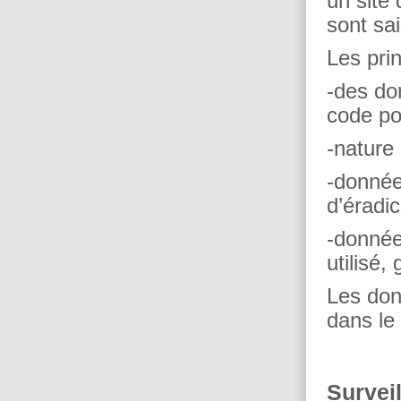
un site 
sont sai
Les pri
-des do
code po
-nature 
-données
d’éradic
-donnée
utilisé
Les don
dans le
Surveil