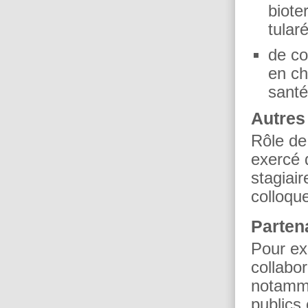
biote
tular
de co
en ch
santé
Autres
Rôle de
exercé 
stagiair
colloqu
Parten
Pour ex
collabor
notamme
publics