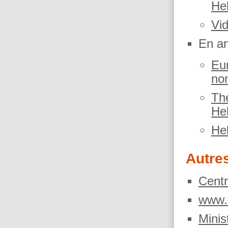
He
Vi
En an
Eu
nom
The
Hel
He
Autre
Centr
www.s
Minis