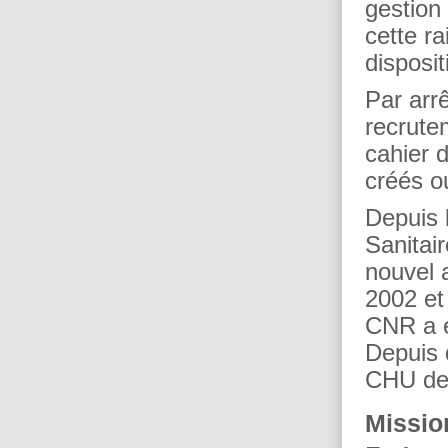
gestion
cette r
disposi
Par arr
recrute
cahier 
créés o
Depuis 
Sanitai
nouvel a
2002 et
CNR a é
Depuis 
CHU de 
Missio