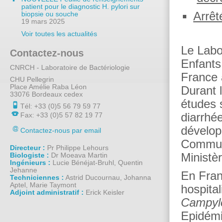
patient pour le diagnostic H. pylori sur
Arrêt
biopsie ou souche
19 mars 2025
Voir toutes les actualités
Le Labor
Contactez-nous
Enfants
CNRCH - Laboratoire de Bactériologie
France 
CHU Pellegrin
Place Amélie Raba Léon
Durant 
33076
Bordeaux cedex
études 
Tél:
+33 (0)5 56 79 59 77
diarrhé
Fax:
+33 (0)5 57 82 19 77
dévelop
Contactez-nous par email
Communa
Directeur :
Pr Philippe Lehours
Ministèr
Biologiste :
Dr Moeava Martin
Ingénieurs :
Lucie Bénéjat-Bruhl, Quentin
Jehanne
En Fran
Techniciennes :
Astrid Ducournau, Johanna
Aptel, Marie Taymont
hospital
Adjoint administratif :
Erick Keisler
Campyl
Epidémi