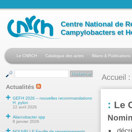
Centre National de R
Campylobacters et H
Le CNRCH
Catalogue des actes
Bilans & Publications
Accueil
:
Actualités
GEFH 2026 – nouvelles recommandations
Le 
H. pylori
22 avril 2026
Nomin
Aliarcobacter spp
8 janvier 2026
décr
NOUVELLE Feuille de renseignements