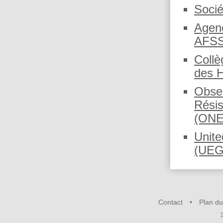
Socié
Agenc
AFSS
Collè
des H
Obser
Résis
(ON
Unite
(UEG
Contact
Plan du