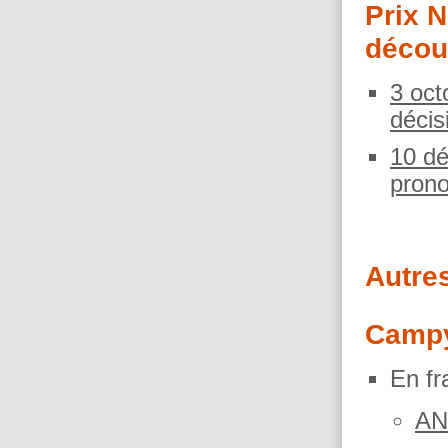
Prix 
décou
3 oct
décis
10 dé
prono
Autres
Campy
En fr
AN