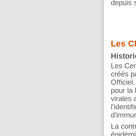
depuis 
Les C
Histor
Les Cen
créés p
Officiel
pour la 
virales
l’identi
d’immun
La cont
épidémi