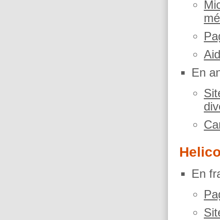
Mic
méd
Pa
Ai
En an
Si
div
Ca
Helic
En fr
Pag
Si