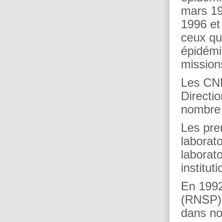
mars 19
1996 et
ceux qu
épidémi
mission
Les CNR
Directi
nombre 
Les pre
laborato
laborato
institut
En 1992
(RNSP) 
dans not