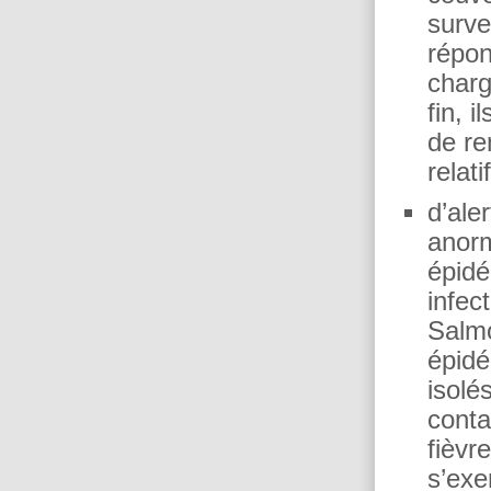
surve
répon
charg
fin, 
de re
relat
d’ale
anorm
épidé
infec
Salmo
épidé
isolé
conta
fièvr
s’exe