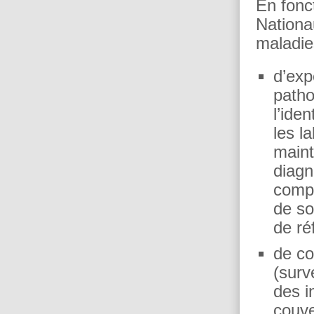
En fonct
Nationa
maladie
d’exp
patho
l’ide
les l
maint
diagn
compr
de so
de ré
de co
(surv
des i
couve