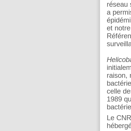
réseau 
a permi
épidémi
et notr
Référen
surveill
Helicoba
initial
raison,
bactérie
celle d
1989 qu
bactéri
Le CNR 
hébergé