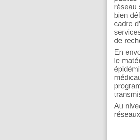
réseau 
bien dé
cadre d
services
de reche
En envo
le maté
épidémio
médicau
program
transmi
Au nive
réseaux